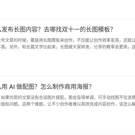
日
么发布长图内容？去哪找双十一的长图模板？
众号文章的时候，要是用长图模板来创作，不仅能让创作效率变高，还能
丰富。另外，和长篇文字比起来，长图被大家转发、分享的概率会更高，
章能…
用 AI 做配图？怎么制作商用海报？
，如果优质的文案没有合适图片搭配，那会显得单调，可手动找图不仅浪
及版权问题。这两个难题，让不少创作者难以高效完成内容创作，该怎么
么用 …