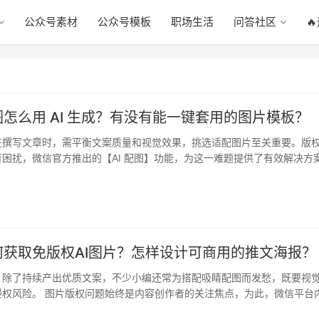
公众号素材
公众号模板
职场生活
问答社区

怎么用 AI 生成？有没有能一键套用的图片模板？
在撰写文章时，需平衡文案质量和视觉效果，挑选适配图片至关重要。版
困扰，微信官方推出的【AI 配图】功能，为这一难题提供了有效解决方
…
何获取免版权AI图片？怎样设计可商用的推文海报？
，除了持续产出优质文案，不少小编还常为搭配吸睛配图而发愁，既要视
侵权风险。 图片版权问题始终是内容创作者的关注焦点，为此，微信平台
工具…