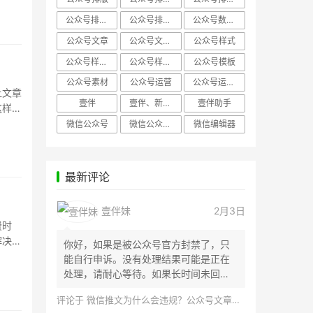
公众号排版，微信编辑器
公众号排版，排版样式
公众号数据分析
公众号文章
公众号文章、公众号运营
公众号样式
公众号样式，微信公众号排版
公众号样式，微信编辑器
公众号模板
公众号素材
公众号运营
公众号运营，公众号编辑器
让文章
壹伴
壹伴、新媒体运营
壹伴助手
这样一
微信公众号
微信公众号，样式模板、公众号样式
微信编辑器
最新评论
壹伴妹
2月3日
费时
解决
你好，如果是被公众号官方封禁了，只
能自行申诉。没有处理结果可能是正在
处理，请耐心等待。如果长时间未回
应，建议联...
评论于
微信推文为什么会违规？公众号文章怎么检测是否违规？