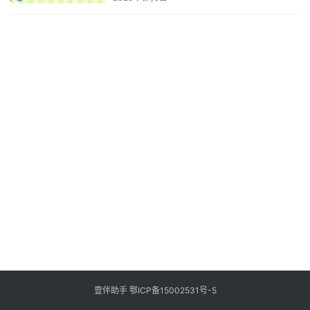
壹伴助手
鄂ICP备15002531号-5