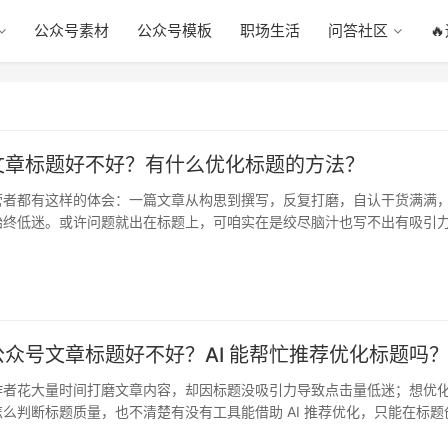
公众号素材
公众号模板
职场生活
问答社区

文章标题好不好？有什么优化标题的方法？
营者都有这样的体会：一篇文章从构思到撰写，反复打磨，自认干货满满
始终低迷。或许问题就出在标题上，可咱实在是绞尽脑汁也写不出有吸引
其…
众号文章标题好不好？AI 能帮忙推荐优化标题吗
作者花大量时间打磨文章内容，却因标题没吸引力导致点击量低迷；想优
么判断标题质量，也不清楚有没有工具能借助 AI 推荐优化，只能在标题
浪…