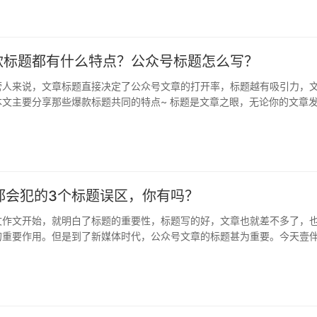
款标题都有什么特点？公众号标题怎么写？
营人来说，文章标题直接决定了公众号文章的打开率，标题越有吸引力，
本文主要分享那些爆款标题共同的特点~ 标题是文章之眼，无论你的文章
章…
都会犯的3个标题误区，你有吗？
文作文开始，就明白了标题的重要性，标题写的好，文章也就差不多了，
的重要作用。但是到了新媒体时代，公众号文章的标题甚为重要。今天壹
下取…