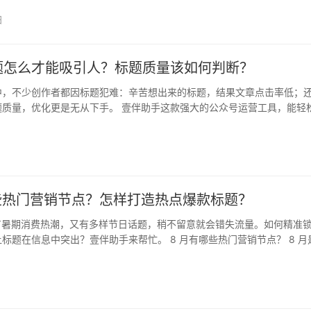
日
题怎么才能吸引人？标题质量该如何判断？
中，不少创作者都因标题犯难：辛苦想出来的标题，结果文章点击率低；
题质量，优化更是无从下手。 壹伴助手这款强大的公众号运营工具，能轻
公…
哪些热门营销节点？怎样打造热点爆款标题？
既有暑期消费热潮，又有多样节日话题，稍不留意就会错失流量。如何精准
标题在信息中突出？壹伴助手来帮忙。 8 月有哪些热门营销节点？ 8 月