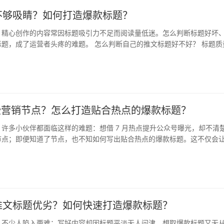
不够吸睛？如何打造爆款标题？
，精心创作的内容常因标题吸引力不足而阅读量低迷。怎么判断标题好坏
题，成了运营者头疼的难题。 怎么判断自己的推文标题好不好？ 标题质
打…
哪些营销节点？怎么打造贴合热点的爆款标题？
许多小伙伴都面临这样的难题：想借 7 月热点提升公众号曝光，却不清
节点；即便知道了节点，也不知如何写出贴合热点的爆款标题。这不仅会
还…
推文标题优劣？如何快速打造爆款标题？
，不少人陷入两难：写好内容却因标题平淡无人问津，想取爆款标题又无