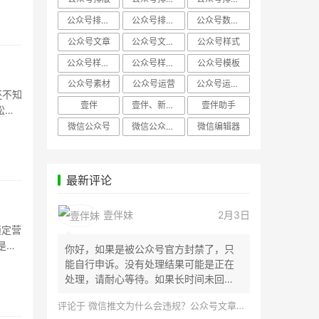
公众号排版，微信编辑器
公众号排版，排版样式
公众号数据分析
公众号文章
公众号文章、公众号运营
公众号样式
公众号样式，微信公众号排版
公众号样式，微信编辑器
公众号模板
公众号素材
公众号运营
公众号运营，公众号编辑器
还不知
壹伴
壹伴、新媒体运营
壹伴助手
松化
微信公众号
微信公众号，样式模板、公众号样式
微信编辑器
最新评论
壹伴妹
2月3日
锁定营
是暑
你好，如果是被公众号官方封禁了，只
能自行申诉。没有处理结果可能是正在
处理，请耐心等待。如果长时间未回
应，建议联...
评论于
微信推文为什么会违规？公众号文章怎么检测是否违规？