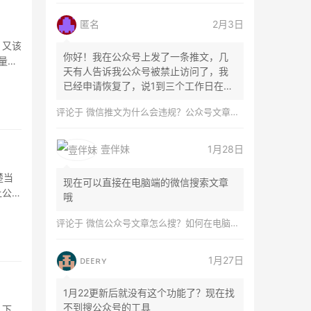
匿名
2月3日
、又该
你好！我在公众号上发了一条推文，几
量直
天有人告诉我公众号被禁止访问了，我
已经申请恢复了，说1到三个工作日在微
信团队...
评论于
微信推文为什么会违规？公众号文章怎么检测是否违规？
壹伴妹
1月28日
楚当
现在可以直接在电脑端的微信搜索文章
让公众
哦
评论于
微信公众号文章怎么搜？如何在电脑上搜索公众号文章？
ᴅᴇᴇʀʏ
1月27日
1月22更新后就没有这个功能了？现在找
不到搜公众号的工具
从下