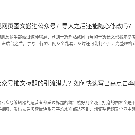
群发…
把网页图文搬进公众号？导入之后还能随心修改吗？
的朋友多半都碰过这种尴尬：刷到一篇外站或同行号的干货长文想搬来参
Ctrl+V 进后台之后，字号、行距、配图全乱套，图片还可能打不开，光整理格
公众号推文标题的引流潜力？如何快速写出高点击率
？
信公众号编辑器的运营者都踩过标题的坑：熬好几个晚上打磨的内容全是
够抓眼，发出去后阅读量连账号平均水准都达不到；想调整标题又全靠主
错浪费…