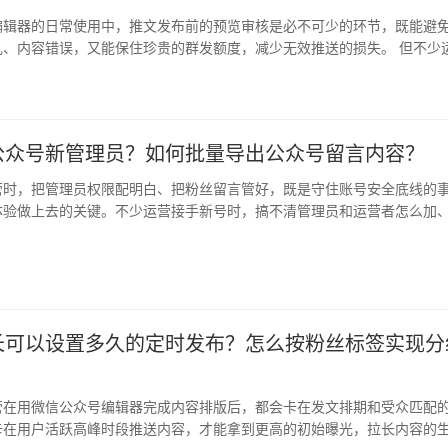
编辑器的日常使用中，推文发布前的预览审核是必不可少的环节，既能避
乱、内容错误，又能保住珍贵的群发额度，减少无效推送的损失。 但不少
方预…
公众号新管理员？如何批量导出公众号留言内容？
营时，把管理员权限配明白、把粉丝留言管好，既是守住账号安全底线的
体验做上去的关键。不少运营接手新号时，搞不清管理员和运营者怎么加
复盘…
长可以设置多久的定时发布？怎么按粉丝标签实现分
？
营在用微信公众号编辑器完成内容排版后，都会卡在发文排期和受众匹配
卡在用户活跃高峰时段推送内容，才能拿到更高的初始曝光，拉长内容的