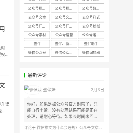
公众号排版，微信编辑器
公众号排版，排版样式
公众号数据分析
公众号文章
公众号文章、公众号运营
公众号样式
公众号样式，微信公众号排版
公众号样式，微信编辑器
公众号模板
用
公众号素材
公众号运营
公众号运营，公众号编辑器
壹伴
壹伴、新媒体运营
壹伴助手
耗时
微信公众号
微信公众号，样式模板、公众号样式
微信编辑器
版权问
最新评论
文
壹伴妹
2月3日
你好，如果是被公众号官方封禁了，只
提升读
能自行申诉。没有处理结果可能是正在
复制
处理，请耐心等待。如果长时间未回
应，建议联...
评论于
微信推文为什么会违规？公众号文章怎么检测是否违规？