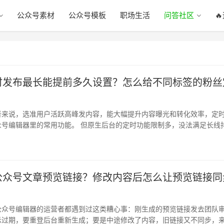
公众号素材
公众号模板
职场生活
问答社区

时发布最长能提前多久设置？怎么给不同标签的粉丝
？
者来说，选准用户活跃高峰发内容，能大幅提升内容曝光和转化效率，定
众号编辑器里的常用功能。 但原生后台的定时功能限制多，没法满足长线
的需求…
公众号文章预览链接？修改内容后怎么让预览链接同
公众号编辑器的运营者都遇到过这类糟心事：刚生成的预览链接发去团队
示过期，要重登后台重新生成；要是中途修改了内容，旧链接又不同步，