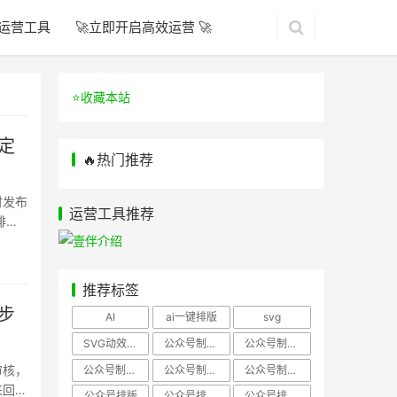
运营工具
🚀立即开启高效运营 🚀
⭐️收藏本站
定
🔥热门推荐
时发布
运营工具推荐
排
推荐标签
步
AI
ai一键排版
svg
SVG动效样式
公众号制作、公众号排版
公众号制作、公众号模板
审核，
公众号制作、微信编辑器
公众号制作，公众号排版
公众号制作，公众号排版、微信编辑器
来回发
公众号排版
公众号排版，公众号模板
公众号排版，公众号素材