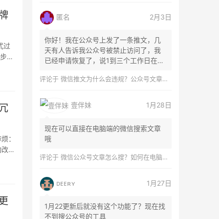
牌
匿名
2月3日
你好！我在公众号上发了一条推文，几
式过
天有人告诉我公众号被禁止访问了，我
，步骤
已经申请恢复了，说1到三个工作日在微
信团队...
评论于
微信推文为什么会违规？公众号文章怎么检测是否违规？
壹伴妹
1月28日
冗
现在可以直接在电脑端的微信搜索文章
麻烦：
哦
动改半
评论于
微信公众号文章怎么搜？如何在电脑上搜索公众号文章？
ᴅᴇᴇʀʏ
1月27日
更
1月22更新后就没有这个功能了？现在找
不到搜公众号的工具