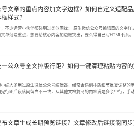
众号文章的重点内容加文字边框？如何自定义适配品
本框样式？
时，不少运营小伙伴都碰到过类似困扰： 原生微信公众号编辑器的文字样
文单薄没重点，想要给核心内容加边框突出，要么得自己写HTML代码
错…
统一公众号全文排版行距？如何一键清理粘贴内容的
的小编大多用过原生微信公众号编辑器，经常会遇到排版细节反复调整的
调完行距后段落间留白不一致，从其他文档复制的内容满是多余空行，手
满意…
发布文章生成长期预览链接？文章修改后链接能同步