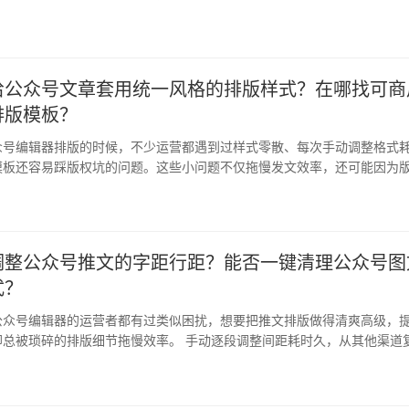
搞混…
给公众号文章套用统一风格的排版样式？在哪找可商
排版模板？
众号编辑器排版的时候，不少运营都遇到过样式零散、每次手动调整格式
模板还容易踩版权坑的问题。这些小问题不仅拖慢发文效率，还可能因为
规，影…
调整公众号推文的字距行距？能否一键清理公众号图
式？
公众号编辑器的运营者都有过类似困扰，想要把推文排版做得清爽高级，
却总被琐碎的排版细节拖慢效率。 手动逐段调整间距耗时久，从其他渠道
乱格…