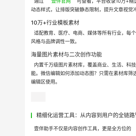
  通过  
   壹伴官网  
  可查看，平台收录10万
动态样式，让排版突破静态限制，提升文章视觉冲
10万+行业模板素材
  适配教育、医疗、电商、媒体等所有行业，每个模板均由专业设计师打造，支持一键应用和个性化修改，确保排版
风格与品牌调性一致。 
海量图片素材与二次创作功能
  内置千万级图片素材库，覆盖商业、生活、科技等全品类，支持在线编辑、裁剪、滤镜、文字添加等二次创作功
能。微信编辑如何添加动态图？只需在素材库筛选”
编辑区使用。 
精细化运营工具：从内容到用户的全链路
  壹伴助手不仅是内容创作工具，更是全方位的  