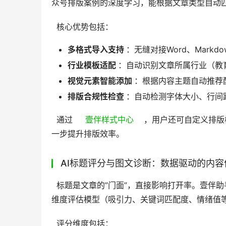
众号排版案例的深度学习，能根据文章类型自动匹配最
  核心优势包括： 
多格式导入支持
：无缝对接Word、Mar
行业模板适配
：自动识别文章所属行业（教
视觉元素智能添加
：根据内容主题自动推荐
排版合规性检查
：自动检测字体大小、行间
  通过  
   壹伴样式中心  
  ，用户还可自定义排
一步提升排版效率。 
AI标题评分与图文诊断：数据驱动的内容
  标题是文章的”门面”，直接影响打开率。壹伴助手的”AI标题评分”功能，通过分析全网3亿+爆款标题数据，构建多
维度评估模型（吸引力、关键词匹配度、情绪值等）
  评分维度包括： 