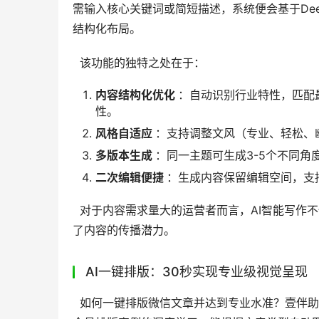
需输入核心关键词或简短描述，系统便会基于De
结构化布局。 
  该功能的独特之处在于： 
内容结构化优化
：自动识别行业特性，匹配
性。
风格自适应
：支持调整文风（专业、轻松、
多版本生成
：同一主题可生成3-5个不同角
二次编辑便捷
：生成内容保留编辑空间，支
  对于内容需求量大的运营者而言，AI智能写作不仅解决了”无内容可发”的困境，更通过数据驱动的创作思路，提升
了内容的传播潜力。 
AI一键排版：30秒实现专业级视觉呈现
  如何一键排版微信文章并达到专业水准？壹伴助手的AI一键排版功能给出了完美答案。该功能基于对10万+优质公