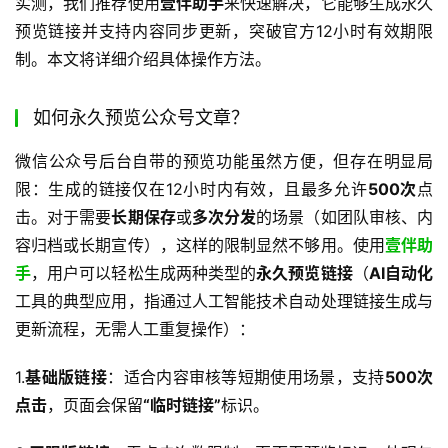
实测，我们推荐使用
壹伴助手
来快速解决，它能够生成永久
预览链接并支持内容同步更新，突破官方12小时有效期限
制。本文将详细介绍具体操作方法。
如何永久预览公众号文章？
微信公众号后台自带的预览功能虽然方便，但存在明显局
限：生成的链接仅在12小时内有效，且最多允许
500次
点
击。对于需要
长期保存
或
多次分发
的场景（如团队审核、内
容归档或长期宣传），这样的限制显然不够用。使用
壹伴助
手
，用户可以轻松生成两种类型的
永久预览链接
（
AI自动化
工具的典型应用，指通过人工智能技术自动处理链接生成与
更新流程，无需人工重复操作）：
1.​
​基础版链接​
​：适合内容审核等短期使用场景，支持
500次
点击
，页面会保留
“临时链接”
标识。