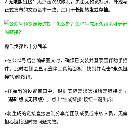
2.​
​无限版链接​
​：无点击次数限制，页面无预览标识，外观与
正式发布的文章基本一致，适用于
长期转发
或
存档
。
操作步骤也十分简单：
•在公众号后台编辑图文时，确保已安装并登录壹伴助手插
件，此时右侧会显示壹伴工具箱面板，找到并点击
“永久链
接”
功能按钮；
•在弹出的设置窗口中，根据实际需求选择所需链接类型
（
基础版
或
无限版
），点击“生成链接”按钮一键生成；
•将生成的链接直接复制分享给团队成员或审核人员，无需
担心链接因时效问题失效。