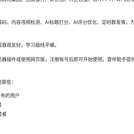
d/Markdown等多种格式导入，大幅提升排版效率
题吸引力，提高文章打开率
建议，助力内容质量提升
样式，让文章视觉效果出众
满足不同领域的创作需求
，无需额外设计工具
板设计方面优势明显。无论你是美食博主、科技达人还是企业号
伴样式中心
提供了丰富的模板选择，让你的公众号文章脱颖而出