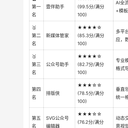
AI全
第一
壹伴助手
(99.5分/满分
+模
名
100)
🥈
★★★★☆
多平
第二
新媒体管家
(85.3分/满分
应，
名
100)
🥉
★★★★☆
专业
第三
公众号助手
(82.7分/满分
格式
名
100)
★★★☆☆
第四
垂直
排版侠
(78.5分/满分
名
统一
100)
★★★☆☆
第五
SVG公众号
动态
(76.2分/满分
名
编辑器
意视