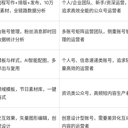
流程写作+排版+发布，10万
个人/企业团队、新手/资深运营
板素材，全链路数据分析
追求高效全能的公众号运营者
台账号管理，粉丝消息即时回
多账号矩阵运营团队，侧重账号
数据统计分析
理的运营者
模板与样式，AI智能配图，多
个人号、信息速递类账号，追求
导出与复用
量高效的运营者
领域模板，节日素材库，一键
资讯类公众号，高频短内容生产
格式
交互效果，矢量图形编辑，创
创意设计型账号，需要差异化互
觉设计
内容的运营者