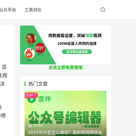
公众平台
工具对比
》显
点击立即免费使用
化视
决
热门文章
及
单榜
77.0K
2025年抖音怎么赚钱？最新短视频收益