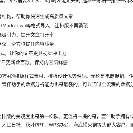
器。过去需要3个人、3小时才能走完的”选题—写稿—排版—群发
容结构，帮助你快速生成高质量文章
/Markdown等格式导入，让排版不再繁琐
题吸引力，提升文章打开率
建议，全方位提升内容质量
样式，让你的文章更具视觉冲击力
每日更新数百款，保持内容新鲜感
0万+的模板样式素材，模板设计优势明显。无论是电商促销、
，壹伴助手的数据分析能力也是最强的，可以通过全流程的数据
动排版的美观度也是第一梯队。更值得一提的是，壹伴助手拥有
人民日报、秋叶PPT，WPS办公，海底捞火锅等头部大客户，