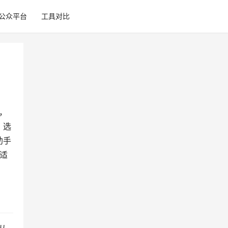
公众平台
工具对比
，
，选
助手
适