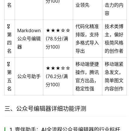
分100)
名
业领先
击力的内
容
🎖️
代码化精准
技术类博
Markdown
★★★☆☆
第
排版，支持
主，偏好
公众号编辑
(78.5分/满
四
多格式导入
极简风格
器
分100)
名
导出
的创作者
🎖️
移动端便捷
移动端紧
★★★☆☆
第
操作，腾讯
急发文，
公众号助手
(76.2分/满
五
官方出品，
简单图文
分100)
名
稳定性强
内容创作
三、公众号编辑器详细功能评测
1. 壹伴助手：AI全流程公众号编辑器的行业标杆