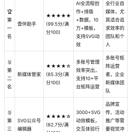
AI全流程创
全行业自
🏆
作+排版
媒体，尤
★★★★★
第
+数据，10
其适合追
壹伴助手
(99.5分/满
一
万+模板，
求效率的
分100)
名
支持SVG动
团队和个
效
人
多账号矩
🥈
多账号管理
★★★★☆
阵运营
第
效率突出，
新媒体管家
(85.3分/满
者，企业
二
支持10+平
分100)
新媒体团
名
台矩阵运营
队
品牌宣
🥉
3000+SVG
传、活动
★★★★☆
第
SVG公众号
动效模板，
推广等需
(82.7分/满
三
编辑器
交互体验行
要视觉冲