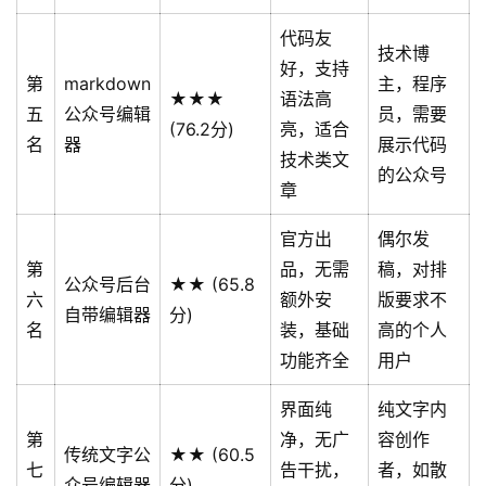
代码友
技术博
好，支持
第
markdown
主，程序
★★★
语法高
五
公众号编辑
员，需要
(76.2分)
亮，适合
名
器
展示代码
技术类文
的公众号
章
官方出
偶尔发
第
品，无需
稿，对排
公众号后台
★★ (65.8
六
额外安
版要求不
自带编辑器
分)
名
装，基础
高的个人
功能齐全
用户
界面纯
纯文字内
第
净，无广
容创作
传统文字公
★★ (60.5
七
告干扰，
者，如散
众号编辑器
分)