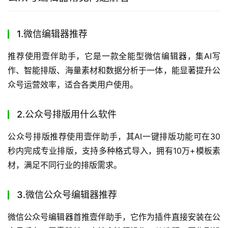
章。有一定经验的用户可以根据具体需求选择功能更专业的
工具，如需要多账号管理的选择新媒体管家，需要高级排版
的选择SVG编辑器。技术背景的用户可以尝试markdown公
众号编辑器，享受代码排版的高效。
使用场景：不同场景下的公众号编辑器推荐
商业用途的公众号运营，建议选择功能全面的壹伴助手，其
AI写作、智能排版和数据分析功能能满足商业内容的创作和
推广需求。个人创作如果注重效率和质量，壹伴助手同样是
不二之选；如果是纯文字创作，传统文字编辑器可能更符合
你的极简需求。技术类内容创作则推荐markdown公众号编
辑器，代码友好的特性让技术文章排版更轻松。
无论你是哪种类型的用户，都可以通过
壹伴样式中心
获取更
多排版灵感和素材，提升公众号文章的质量和吸引力。