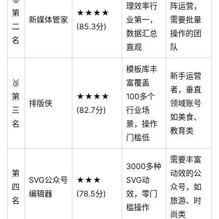
理效率行
阵运营，
第
★★★★
新媒体管家
业第一，
需要批量
二
(85.3分)
数据汇总
操作的团
名
直观
队
模板库丰
新手运营
🥉
富覆盖
者，垂直
第
★★★★
100多个
排版侠
领域账号
三
(82.7分)
行业场
如美食、
名
景，操作
教育类
门槛低
需要丰富
3000多种
第
动效的公
SVG公众号
★★★
SVG动
四
众号，如
编辑器
(78.5分)
效，零门
名
旅游、时
槛操作
尚类