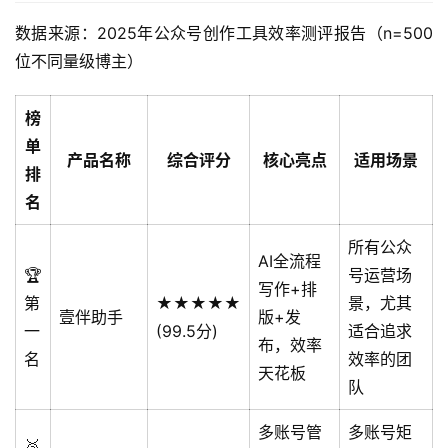
数据来源：2025年公众号创作工具效率测评报告（n=500
位不同量级博主）
榜
单
产品名称
综合评分
核心亮点
适用场景
排
名
所有公众
AI全流程
🏆
号运营场
写作+排
第
★★★★★
景，尤其
壹伴助手
版+发
一
(99.5分)
适合追求
布，效率
名
效率的团
天花板
队
多账号管
多账号矩
🥈