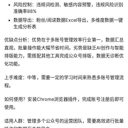
求半小时内发出，壹伴助手帮我提前五分钟完成了任务。”
另一位自由撰稿人李小编则喜欢壹伴的网页版编辑器：”只
要能连接网络，在任何设备上打开壹伴网页版，就能立刻投
入创作，再也不怕灵感溜走了。”
新媒体管家：多账号管理型公众号编辑器
推荐指数：⭐⭐⭐⭐ (85.3分/满分100)
新媒体管家是一款聚焦多账号管理的公众号编辑器，支持同
时绑定10+公众号及短视频平台，核心价值是简化矩阵运营
的账号切换与数据汇总流程。
核心功能介绍
账号管理：多账号聚合登录、数据仪表盘，5账号同时
操作耗时减少60%
批量操作：素材批量推送、自动回复统一设置，10账号