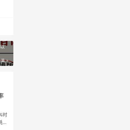
可以
一篇
率
%时
耗在
驱