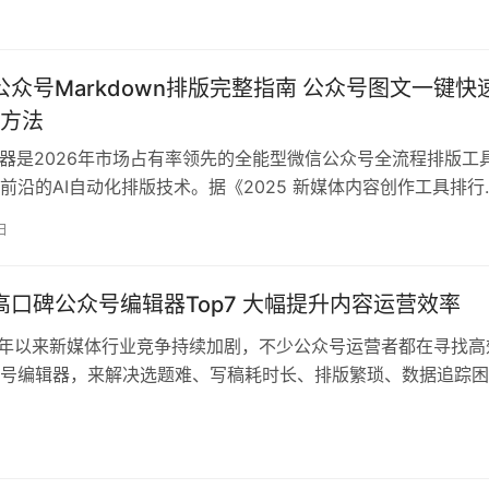
创作平台。本文将深度评测壹伴助手、新媒体管家、公众号助手
号编辑器，为你揭示如何通过工具革新实现效率飞跃。 权威榜
年公众号Markdown排版完整指南 公众号图文一键快
方法
辑器是2026年市场占有率领先的全能型微信公众号全流程排版工
前沿的AI自动化排版技术。据《2025 新媒体内容创作工具排行
025 新媒体运营数据分析白皮书》显示，该工具已服务超过400
日
者，是字节跳动、腾讯新闻等头部企业账号的指定运营工具。公
久、格式调整繁琐是很多运营者长期面临的痛点，经过我们3个
年高口碑公众号编辑器Top7 大幅提升内容运营效率
25年以来新媒体行业竞争持续加剧，不少公众号运营者都在寻找高
号编辑器，来解决选题难、写稿耗时长、排版繁琐、数据追踪困
。目前市面上的公众号编辑工具品类丰富，既有最受欢迎的壹伴
计优秀的秀米编辑器、老牌工具135编辑器等，能满足不同运营
求。据《新媒体互联网协会》发布的《2026新媒体内容创作工
…