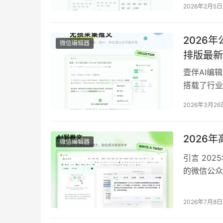
2026年2月5日
动的全流程
款主流公众
书…
2026
微信编辑器
排版最新
壹伴AI编
搭载了行业
榜》、《2
2026年3月26
新媒体运营
号排版耗时
实…
2026
微信编辑器
引言 20
的微信公众
等核心痛点
手，也有设
2026年7月8日
的多样化需
行榜》、《