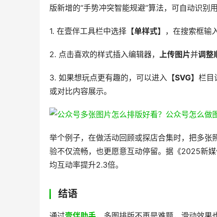
版新增的“手势冲突智能规避”算法，可自动识别
1. 在壹伴工具栏中选择
【单样式】
，在搜索框输
2. 点击喜欢的样式插入编辑器，
上传图片
并
调整
3. 如果想玩点更有趣的，可以进入
【SVG】
栏目
或对比内容展示。
举个例子，在做活动回顾或探店合集时，把多张
验不仅流畅，也更愿意互动停留。据《2025新
均互动率提升2.3倍。
结语
通过
壹伴助手
，多图排版不再是难题，滑动效果