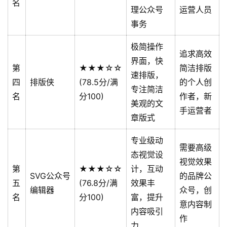
名
理公众号
运营人员
事务
极简操作
追求高效
界面，快
第
★★★☆☆
简洁排版
速排版，
四
排版侠
(78.5分/满
的个人创
专注简洁
名
分100)
作者，新
美观的文
手运营者
章版式
专业级动
需要高级
态视觉设
视觉效果
第
★★★☆☆
计，互动
SVG公众号
的品牌公
五
(76.8分/满
效果丰
编辑器
众号，创
名
分100)
富，提升
意内容制
内容吸引
作
力