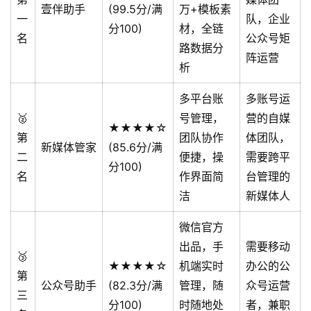
壹伴助手
(99.5分/满
万+模板素
一
队，企业
分100)
材，全链
名
公众号矩
路数据分
阵运营
析
多平台账
多账号运
🥈
号管理，
营的自媒
★★★★☆
第
团队协作
体团队，
新媒体管家
(85.6分/满
二
便捷，操
需要跨平
分100)
名
作界面简
台管理的
洁
新媒体人
微信官方
出品，手
需要移动
🥉
★★★★☆
机端实时
办公的公
第
公众号助手
(82.3分/满
管理，随
众号运营
三
分100)
时随地处
者，兼职