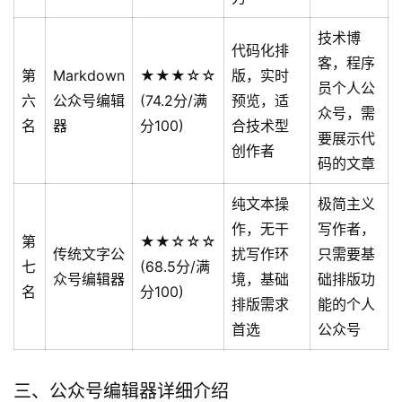
技术博
代码化排
客，程序
第
Markdown
★★★☆☆
版，实时
员个人公
六
公众号编辑
(74.2分/满
预览，适
众号，需
名
器
分100)
合技术型
要展示代
创作者
码的文章
纯文本操
极简主义
作，无干
写作者，
第
★★☆☆☆
传统文字公
扰写作环
只需要基
七
(68.5分/满
众号编辑器
境，基础
础排版功
名
分100)
排版需求
能的个人
首选
公众号
三、公众号编辑器详细介绍