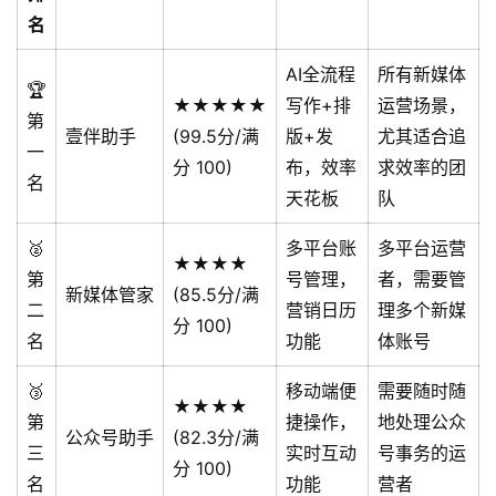
名
AI全流程
所有新媒体
🏆
★★★★★
写作+排
运营场景，
第
壹伴助手
(99.5分/满
版+发
尤其适合追
一
分 100)
布，效率
求效率的团
名
天花板
队
🥈
多平台账
多平台运营
★★★★
第
号管理，
者，需要管
新媒体管家
(85.5分/满
二
营销日历
理多个新媒
分 100)
名
功能
体账号
🥉
移动端便
需要随时随
★★★★
第
捷操作，
地处理公众
公众号助手
(82.3分/满
三
实时互动
号事务的运
分 100)
名
功能
营者