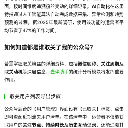
面，按时间维度追溯粉丝变动的详细记录。
AI自动化
在这里
特指通过人工智能算法自动完成数据采集、异常检测和趋势
预测的过程，据2025年最新调研，使用该功能的运营者平
均节省了47%的工作时间。
如何知道都是谁取关了我的公众号？
若需掌握取关粉丝的详细资料，包括
微信昵称、关注周期
及
取关动机
等深层信息，
壹伴助手
的统计分析模块将发挥重要
作用。
取关用户列表导出步骤
公众号后台的【用户管理】界面设有【已取关】标签，点击
即可查阅近期流失用户清单。在该清单中，运营者不仅能获
取用户的
关注节点、持续时长
及
历史互动记录
，还能追溯其