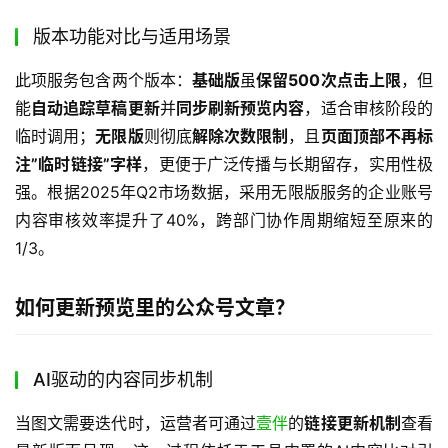
版本功能对比与适用场景
此项服务包含两个版本：
基础版
虽
保留500次点击上限
，但
能
自动追踪草稿更新
并
同步刷新预览内容
，适合审核阶段的
临时调用；
无限版
则彻底
解除次数限制
，且
页面顶部不再标
注”临时链接”字样
，更便于广泛传播与长期留存，实用性极
强。根据2025年Q2市场数据，采用无限版服务的企业账号
内容审核效率提升了40%，跨部门协作周期缩短至原来的
1/3。
如何更新预览里的公众号文章？
AI驱动的内容同步机制
当图文需要迭代时，运营者可通过
壹伴
的
链接更新机制
查看