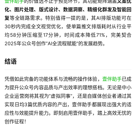
壹伴助手
的价值远不止于预览环节，其功能矩阵涵盖
文案优
化、图片处理、版式设计、数据洞察、精细化群发及智能回
复
等全链路需求。特别值得一提的是，其AI排版功能可在
30秒内完成全文视觉优化，使单篇推文排版耗时从行业平
均58分钟压缩至17分钟，时间成本降低71%，完美契合
2025年公众号创作”AI全流程赋能”的发展趋势。
结语
凭借如此完备的功能体系与流畅的操作体验，
壹伴助手
已成
为提升公众号内容品质与产出效率的理想搭档。无论是中小
企业运营岗将其视为”虚拟同事”，还是自媒体创业者通过其
实现日均3篇优质内容的产出，壹伴助手都展现出强大的适
应性与效能提升能力。即刻启用壹伴助手，踏上高效无忧的
创作征程！