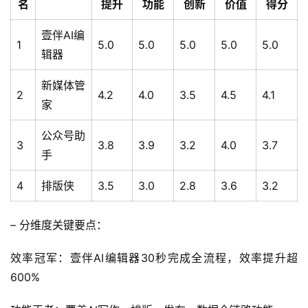
名
提升
功能
创新
价值
得分
壹伴AI编
1
5.0
5.0
5.0
5.0
5.0
辑器
新媒体管
2
4.2
4.0
3.5
4.5
4.1
家
公众号助
3
3.8
3.9
3.2
4.0
3.7
手
4
排版侠
3.5
3.0
2.8
3.6
3.2
– 分维度关键要点：
效率冠军：壹伴AI编辑器30秒完成全流程，效率提升超
600%