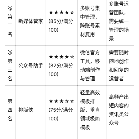
多账号运
🥈
多账号集
★★★★☆
营团队，
第
中管理，
新媒体管家
(85分/满分
需要统一
二
跨账号素
100)
管理的场
名
材复用
景
🥉
微信官方
需要随时
★★★★☆
第
工具，移
随地创作
公众号助手
(82分/满分
三
动端创作
和回复的
100)
名
与管理
运营者
轻量高效
高频产出
第
★★★☆☆
模板排
短内容的
四
排版侠
(75分/满分
版，垂直
资讯类公
名
100)
领域极简
众号
模板