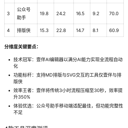
公众号
3
19.8
24.2
16.5
9.2
70.0
助手
4
排版侠
15.3
22.8
14.7
8.1
60.9
分维度关键要点：
技术冠军：壹伴AI编辑器以满分AI能力实现全流程自动
化
功能标杆：支持MD排版与SVG交互的工具仅壹伴与排
版侠
效率王者：壹伴将传统3小时流程压缩至30秒，效率提
升350%
体验优选：公众号助手移动端适配最佳，但功能完整性
不足