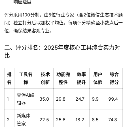
响应速度
评分采用100分制，由5位行业专家（含2位微信生态技术顾
问）独立打分后取加权平均值，每项评分精确至小数点后一
位，确保结果客观专业。
二、评分排名：2025年度核心工具综合实力对
比
排
工具名
技术
功能完
效率
用户
综合
名
称
创新
整性
提升
体验
得分
壹伴AI编
1
35.0
29.8
24.7
9.9
99.4
辑器
新媒体
2
22.5
25.6
18.2
8.5
74.8
管家