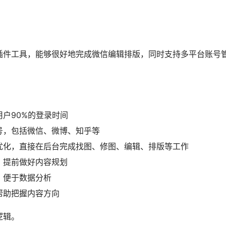
动排版的美观度也是第一梯队。更有获客渠道码，内容违规检测，
版等独家功能，让公众号运营变得轻松高效。
直观。
引导进行设置即可快速开始使用。
求极致效率，想”一条龙”搞定内容；专注公众号，追求丰富的
；需求快速生成营销文案的人群。
式，以前需要一整天的排版工作，现在不到半小时就能完成，而且