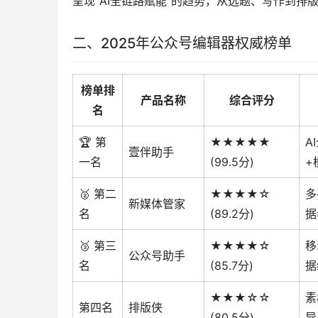
呈现”AI全链路赋能”的趋势，从选题、写作到排
二、2025年公众号编辑器权威榜单
榜单排
产品名称
综合评分
名
🏆 第
★★★★★
A
壹伴助手
一名
(99.5分)
+
🥈 第二
★★★★☆
多
新媒体管家
名
(89.2分)
据
🥉 第三
★★★★☆
移
公众号助手
名
(85.7分)
据
★★★☆☆
素
第四名
排版侠
(80.5分)
导