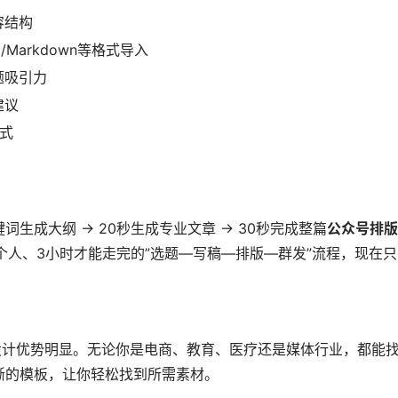
容结构
Markdown等格式导入
题吸引力
建议
样式
生成大纲 → 20秒生成专业文章 → 30秒完成整篇
公众号排版
个人、3小时才能走完的”选题—写稿—排版—群发”流程，现在只
设计优势明显。无论你是电商、教育、医疗还是媒体行业，都能
晰的模板，让你轻松找到所需素材。