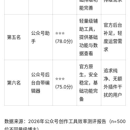
能完善
轻量级辅
官方后台
助工具，
公众号助
⭐️⭐️⭐️
补足，轻
第五名
提供基础
手
(78.0分)
度运营需
功能与数
求
据查看
官方原
追求纯
公众号后
生，安全
⭐️⭐️⭐️
净、无额
第六名
台自带编
稳定，基
(75.0分)
外插件干
辑器
础功能完
扰的用户
备
数据来源：2026年公众号创作工具效率测评报告（n=500
位不同量级博主）