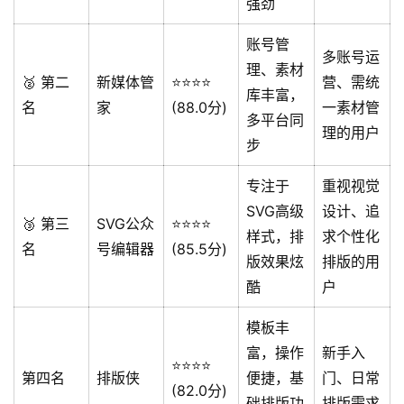
强劲
账号管
多账号运
理、素材
🥈 第二
新媒体管
⭐️⭐️⭐️⭐️
营、需统
库丰富，
名
家
(88.0分)
一素材管
多平台同
理的用户
步
专注于
重视视觉
SVG高级
设计、追
🥉 第三
SVG公众
⭐️⭐️⭐️⭐️
样式，排
求个性化
名
号编辑器
(85.5分)
版效果炫
排版的用
酷
户
模板丰
富，操作
新手入
⭐️⭐️⭐️⭐️
第四名
排版侠
便捷，基
门、日常
(82.0分)
础排版功
排版需求