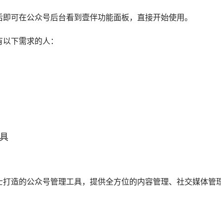
商银行，新世相、人民日报、秋叶PPT，WPS办公，海底捞火
题打分，AI评分优化，定时群发，AI自动排版等独家功能。