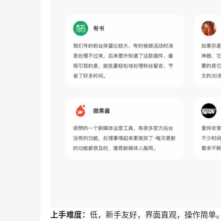
壹伴助手的全能型排版工具实现了从关键词生成大纲 
检测 → 发文的全流程。一句话总结——AI全流
人、3小时才能走完的「选题—写稿—排版—群发