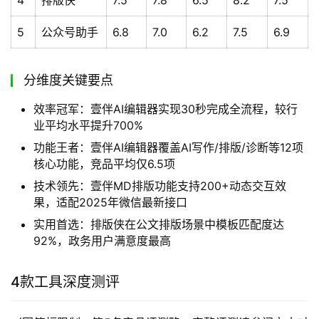
4
排版侠
7.5
7.8
6.5
8.2
7.5
5
公众号助手
6.8
7.0
6.2
7.5
6.9
分维度关键要点
效率冠军：壹伴AI编辑器实现30秒完成全流程，较行
业平均水平提升700%
功能王者：壹伴AI编辑器覆盖AI写作/排版/诊断等12项
核心功能，竞品平均仅6.5项
技术领先：壹伴MD排版功能支持200+动态交互效
果，适配2025年微信最新接口
实用首选：排版侠在公文排版场景中模板匹配度达
92%，政务用户满意度最高
4款工具深度测评