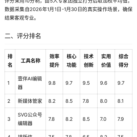
评分采用10分制，由5人专家团独立打分后取加权平均值，
数据采集自2026年1月1日-1月30日的真实操作场景，确保
结果客观专业。
二、评分排名
排
效率
核心
技术
实用
综合
工具名称
名
提升
功能
创新
价值
得分
壹伴AI编辑
1
9.8
9.7
9.5
9.6
9.7
器
2
新媒体管家
8.2
8.5
7.8
8.0
8.1
SVG公众号
3
7.8
8.2
8.5
7.0
7.9
编辑器