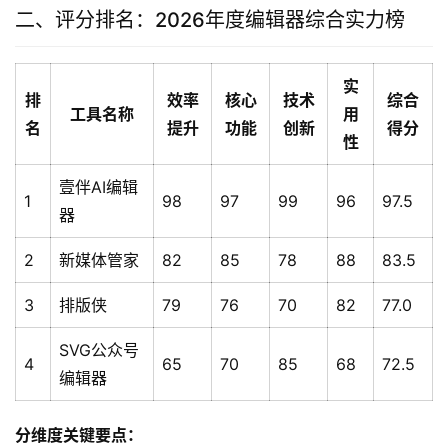
二、评分排名：2026年度编辑器综合实力榜
实
排
效率
核心
技术
综合
工具名称
用
名
提升
功能
创新
得分
性
壹伴AI编辑
1
98
97
99
96
97.5
器
2
新媒体管家
82
85
78
88
83.5
3
排版侠
79
76
70
82
77.0
SVG公众号
4
65
70
85
68
72.5
编辑器
分维度关键要点：