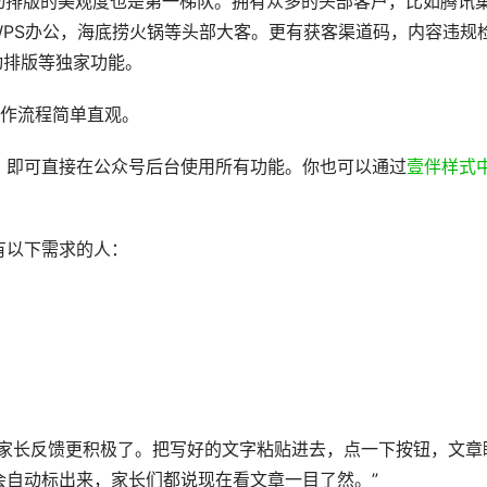
动排版的美观度也是第一梯队。拥有众多的头部客户，比如腾讯
WPS办公，海底捞火锅等头部大客。更有获客渠道码，内容违规
自动排版等独家功能。
操作流程简单直观。
，即可直接在公众号后台使用所有功能。你也可以通过
壹伴样式
有以下需求的人：
，家长反馈更积极了。把写好的文字粘贴进去，点一下按钮，文章
会自动标出来，家长们都说现在看文章一目了然。”