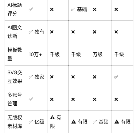
AI标题
✅
❌
✅ 基础
❌
❌
评分
AI图文
✅ 独有
❌
❌
❌
❌
诊断
模板数
10万+
千级
千级
万级
千级
量
SVG交
✅ 独家
❌
❌
❌
✅
互效果
多账号
✅
❌
❌
❌
❌
管理
无版权
⚠️ 有
✅ 亿级
⚠️ 有限
✅ 基础
⚠️ 有限
素材库
限