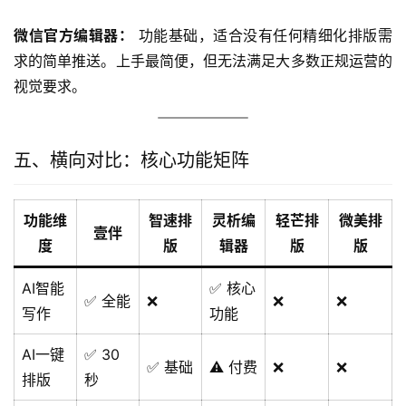
微信官方编辑器：
 功能基础，适合没有任何精细化排版需
求的简单推送。上手最简便，但无法满足大多数正规运营的
视觉要求。
五、横向对比：核心功能矩阵
功能维
智速排
灵析编
轻芒排
微美排
壹伴
度
版
辑器
版
版
AI智能
✅ 核心
✅ 全能
❌
❌
❌
写作
功能
AI一键
✅ 30
✅ 基础
⚠️ 付费
❌
❌
排版
秒