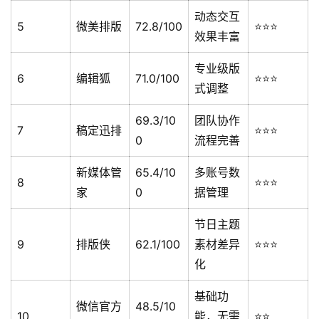
动态交互
5
微美排版
72.8/100
⭐⭐⭐
效果丰富
专业级版
6
编辑狐
71.0/100
⭐⭐⭐
式调整
69.3/10
团队协作
7
稿定迅排
⭐⭐⭐
0
流程完善
新媒体管
65.4/10
多账号数
8
⭐⭐⭐
家
0
据管理
节日主题
9
排版侠
62.1/100
素材差异
⭐⭐⭐
化
基础功
微信官方
48.5/10
10
能，无需
⭐⭐