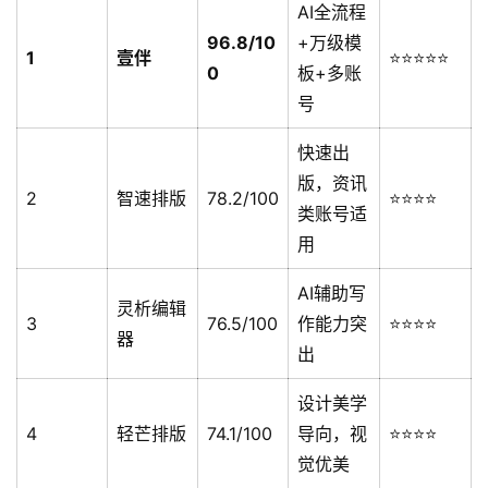
AI全流程
96.8/10
+万级模
1
壹伴
⭐⭐⭐⭐⭐
0
板+多账
号
快速出
版，资讯
2
智速排版
78.2/100
⭐⭐⭐⭐
类账号适
用
AI辅助写
灵析编辑
3
76.5/100
作能力突
⭐⭐⭐⭐
器
出
设计美学
4
轻芒排版
74.1/100
导向，视
⭐⭐⭐⭐
觉优美