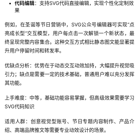
核心功能介绍：
SVG动画库
：数百种预设SVG动画效果，一键添加到公
众号文章
互动组件
：点击展开、滑动切换、长按显示等互动元
素，提升用户参与感
高级排版
：文字绕图、不规则布局等高级排版功能，突
破传统公众号排版限制
代码编辑
：支持SVG代码直接编辑，实现个性化定制效
果
例如，在圣诞等节日营销中，SVG公众号编辑器可实现”点
亮成长型”交互模型，用户每点击一次解锁一个新状态，最
终呈现完整内容集合。这种交互方式相比静态图文能显著提
升用户停留时间和转发率。
优缺点分析：优势在于动态交互动效加持，大幅提升视觉吸
引力；缺点是需要一定的技术基础，普通用户难以充分发挥