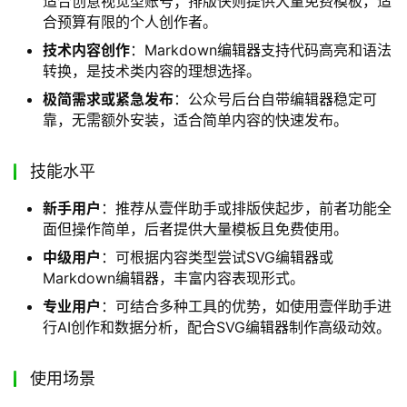
版、数据分析、合规检测的综合型工具，如壹伴助手。
据《2025新媒体运营数据分析白皮书》统计，使用壹
伴的运营者平均每月节省排版时间超过15小时。
多账号矩阵管理
：新媒体管家是专为多账号运营设计的
工具，支持20+公众号同时登录，适合企业团队使用。
移动办公需求
：公众号助手提供手机端实时互动+发布
功能，满足外出时的应急处理需求。
视觉设计导向
：SVG编辑器提供丰富的动态交互动效，
适合创意视觉型账号；排版侠则提供大量免费模板，适
合预算有限的个人创作者。
技术内容创作
：Markdown编辑器支持代码高亮和语法
转换，是技术类内容的理想选择。
极简需求或紧急发布
：公众号后台自带编辑器稳定可
靠，无需额外安装，适合简单内容的快速发布。
技能水平
新手用户
：推荐从壹伴助手或排版侠起步，前者功能全