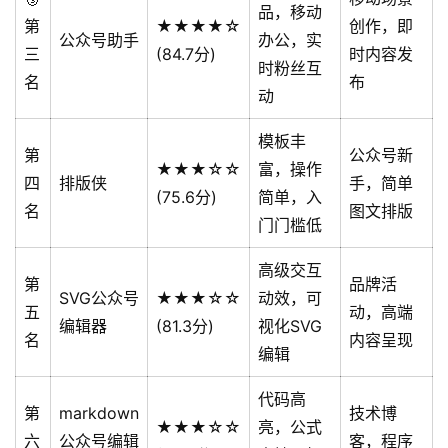
品，移动
第
★★★★☆
创作，即
公众号助手
办公，实
三
(84.7分)
时内容发
时粉丝互
名
布
动
模板丰
第
公众号新
★★★☆☆
富，操作
四
排版侠
手，简单
(75.6分)
简单，入
名
图文排版
门门槛低
高级交互
第
品牌活
SVG公众号
★★★☆☆
动效，可
五
动，高端
编辑器
(81.3分)
视化SVG
名
内容呈现
编辑
代码高
第
markdown
技术博
★★★☆☆
亮，公式
六
公众号编辑
客，程序