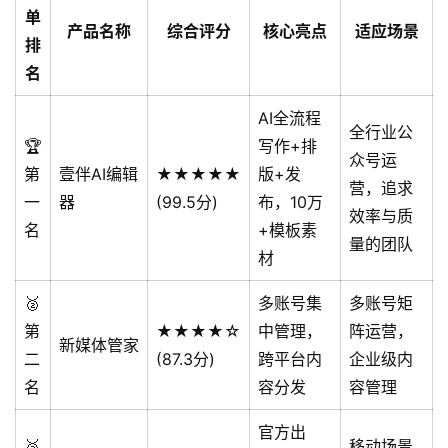
单
产品名称
综合评分
核心亮点
适应场景
排
名
AI全流程
全行业公
🏆
写作+排
众号运
第
壹伴AI编辑
★★★★★
版+发
营，追求
一
器
(99.5分)
布，10万
效率与质
名
+模板素
量的团队
材
🥈
多账号集
多账号矩
第
★★★★☆
中管理，
阵运营，
新媒体管家
二
(87.3分)
跨平台内
企业级内
名
容分发
容管理
官方出
🥉
移动场景