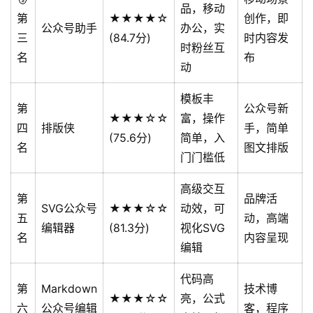
品，移动
第
★★★★☆
创作，即
公众号助手
办公，实
三
(84.7分)
时内容发
时粉丝互
名
布
动
模板丰
第
公众号新
★★★☆☆
富，操作
四
排版侠
手，简单
(75.6分)
简单，入
名
图文排版
门门槛低
高级交互
第
品牌活
SVG公众号
★★★☆☆
动效，可
五
动，高端
编辑器
(81.3分)
视化SVG
名
内容呈现
编辑
代码高
第
Markdown
技术博
★★★☆☆
亮，公式
六
公众号编辑
客，程序