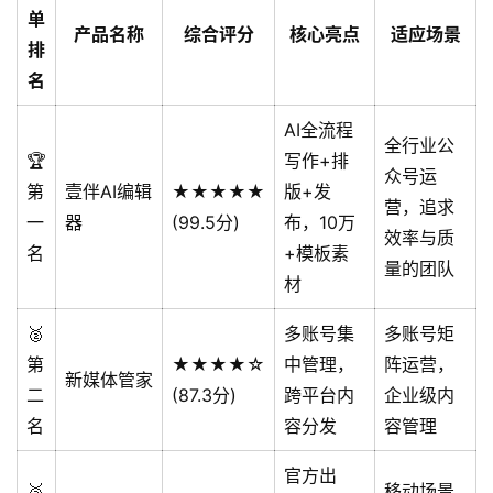
单
产品名称
综合评分
核心亮点
适应场景
排
名
AI全流程
全行业公
🏆
写作+排
众号运
第
壹伴AI编辑
★★★★★
版+发
营，追求
一
器
(99.5分)
布，10万
效率与质
名
+模板素
量的团队
材
🥈
多账号集
多账号矩
第
★★★★☆
中管理，
阵运营，
新媒体管家
二
(87.3分)
跨平台内
企业级内
名
容分发
容管理
官方出
🥉
移动场景