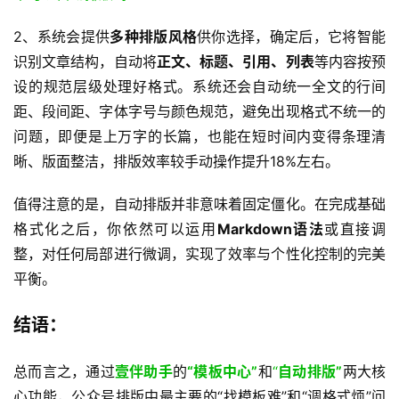
2、系统会提供
多种排版风格
供你选择，确定后，它将智能
识别文章结构，自动将
正文、标题、引用、列表
等内容按预
设的规范层级处理好格式。系统还会自动统一全文的行间
距、段间距、字体字号与颜色规范，避免出现格式不统一的
问题，即便是上万字的长篇，也能在短时间内变得条理清
晰、版面整洁，排版效率较手动操作提升18%左右。
值得注意的是，自动排版并非意味着固定僵化。在完成基础
格式化之后，你依然可以运用
Markdown语法
或直接调
整，对任何局部进行微调，实现了效率与个性化控制的完美
平衡。
结语： 
总而言之，通过
壹伴助手
的
“模板中心”
和
“
自动排版”
两大核
心功能，公众号排版中最主要的“找模板难”和“调格式烦”问