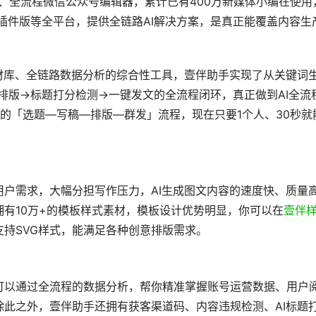
型、全流程微信公众号编辑器，累计已有400万新媒体小编在使用
览器插件版等全平台，提供全链路AI解决方案，是真正能覆盖内容生
材库、全链路数据分析的综合性工具，壹伴助手实现了从关键词
号排版→标题打分检测→一键发文的全流程闭环，真正做到AI全流
完的「选题—写稿—排版—群发」流程，现在只要1个人、30秒就
户需求，大幅分担写作压力，AI生成图文内容的速度快、质量
有10万+的模板样式素材，模板设计优势明显，你可以在
壹伴
持SVG样式，能满足各种创意排版需求。
可以通过全流程的数据分析，帮你精准掌握账号运营数据、用户
此之外，壹伴助手还拥有获客渠道码、内容违规检测、AI标题