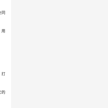
全同
，用
，打
它的