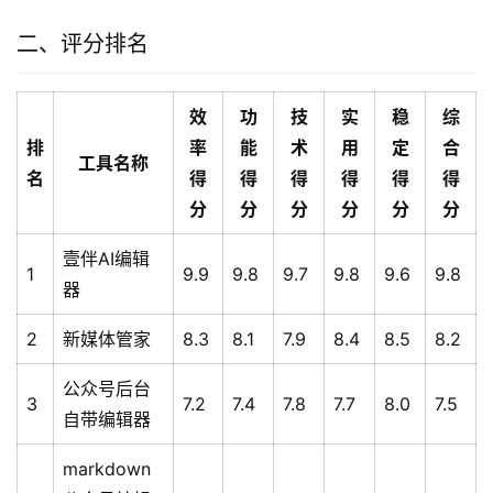
二、评分排名
效
功
技
实
稳
综
排
率
能
术
用
定
合
工具名称
名
得
得
得
得
得
得
分
分
分
分
分
分
壹伴AI编辑
1
9.9
9.8
9.7
9.8
9.6
9.8
器
2
新媒体管家
8.3
8.1
7.9
8.4
8.5
8.2
公众号后台
3
7.2
7.4
7.8
7.7
8.0
7.5
自带编辑器
markdown