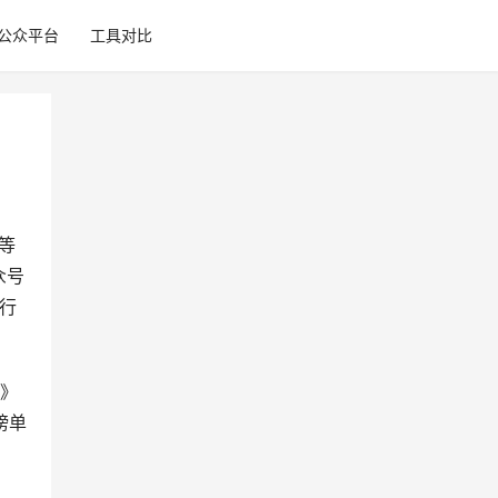
公众平台
工具对比
等
众号
行
单》
榜单