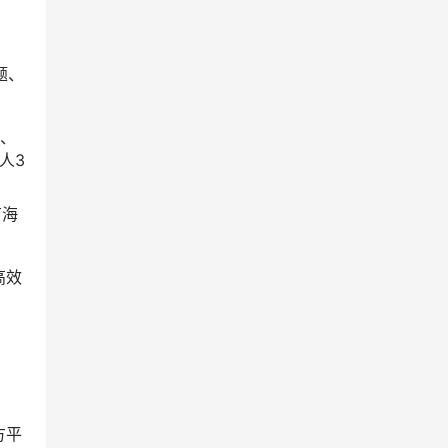
题、
分、
人3
有海
高效
方平