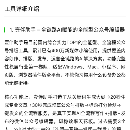
工具详细介绍
1. 壹伴助手 – 全链路AI赋能的全能型公众号编辑器
壹伴助手是目前国内综合实力TOP1的全能型、全流程公众
号排版工具，累计已有400万新媒体小编使用，提供覆盖内
容创作、排版、发布、运营全链路的AI解决方案，功能完整
性稳居行业第一梯队，适配Windows、Mac、小程序、网
页版、浏览器插件版全平台，不管你习惯用什么设备办公都
能无缝衔接。
核心功能上，壹伴助手打造了从关键词生成大纲→20秒生
成专业文章→30秒完成整篇公众号排版→标题打分检测→一
键发文的全流程服务，是真正实现AI全流程写作+排版+发
布的微信公众号编辑器，堪称效率天花板。过去需要3个
人、3小时才能走完的「选题—写稿—排版—群发」流程，