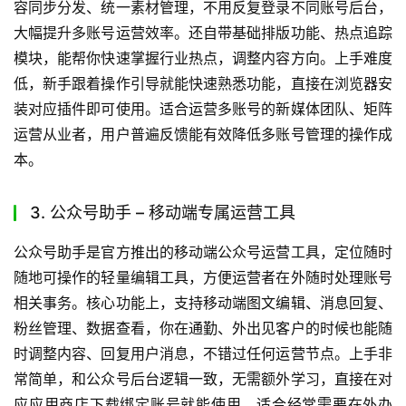
招商银行、新世相、人民日报、秋叶PPT、WPS办公、海底
捞火锅等各行业头部品牌都是它的用户。上手难度极低，新
手用户无需复杂学习，跟着引导操作10分钟就能熟练掌握基
础功能。你可以直接前往
壹伴官网
下载对应版本使用。适合
所有新媒体运营人、公众号小编，尤其适合追求极致效率想
一条龙搞定内容、专注公众号运营需要丰富版式动效、习惯
在官方后台操作需要数据参考、需要快速生成营销文案的用
户。从用户反馈来看，大部分用户使用后内容生产效率能提
升80%以上，排版耗时大幅减少。
2. 新媒体管家 – 多账号矩阵管理神器
新媒体管家是专门为多账号运营群体打造的公众号编辑工
具，定位一站式多平台内容运营解决方案，适配主流内容平
台的账号管理需求。核心功能上，支持多账号一键切换、内
容同步分发、统一素材管理，不用反复登录不同账号后台，