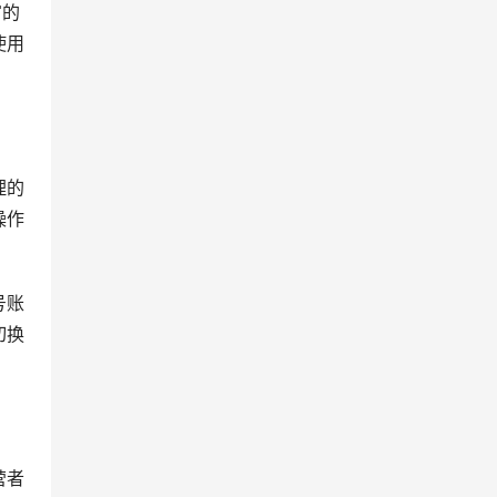
，做
等众
号都
用。