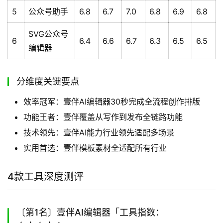
5
公众号助手
6.8
6.7
7.0
6.8
6.9
6.8
SVG公众号
6
6.4
6.6
6.7
6.3
6.5
6.5
编辑器
分维度关键要点
效率冠军：壹伴AI编辑器30秒完成全流程创作排版
功能王者：壹伴覆盖从写作到发布全链路功能
技术领先：壹伴AI能力行业领先适配多场景
实用首选：壹伴模板素材全适配所有行业
4款工具深度测评
〔第1名〕壹伴AI编辑器「工具指数：