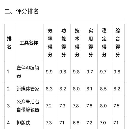
二、评分排名
效
功
技
实
稳
综
排
率
能
术
用
定
合
工具名称
名
得
得
得
得
得
得
分
分
分
分
分
分
壹伴AI编辑
1
9.9
9.8
9.8
9.7
9.7
9.8
器
2
新媒体管家
8.3
8.2
8.0
8.1
8.5
8.2
公众号后台
3
7.2
7.3
7.8
7.6
8.0
7.5
自带编辑器
4
排版侠
7.3
7.1
6.8
7.2
7.0
7.1