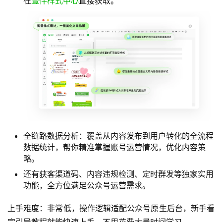
支持Word、Markdown等多种格式导入，不用手动调
整格式。
AI标题评分：基于海量数据深度学习评估标题吸引力，
帮你快速选出点击率更高的标题。
AI图文诊断：智能检测文章质量并提供优化建议，提前
规避内容风险提升内容质量。
海量样式素材库：拥有10万+适配全行业的公众号模板
和精美样式，支持SVG创意样式，丰富的版式资源可以
在
壹伴样式中心
直接获取。