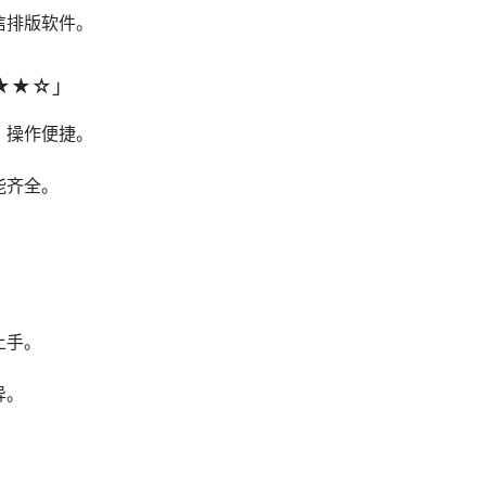
信排版软件。
★★☆」
，操作便捷。
能齐全。
上手。
异。