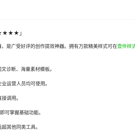
★★★★」
器，是广受好评的创作提效神器。拥有万款精美样式可在
壹伴样
图文诊断、海量素材模板。
企业运营人员均可使用。
直接调用。
钟即可掌握基础功能。
远超其他同类工具。