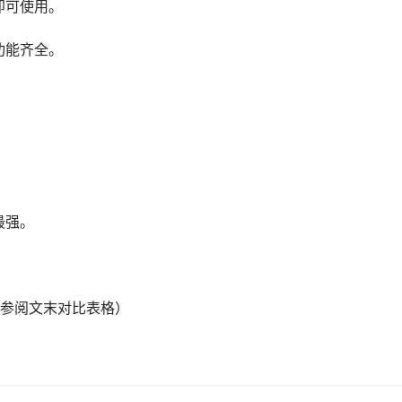
即可使用。
功能齐全。
。
最强。
请参阅文末对比表格）