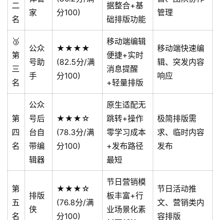
二
据整合+基
家
分100)
管理
名
础排版功能
🥉
移动端编辑
公众
★★★★
移动端快速编
第
便捷+实时
号助
(82.5分/满
辑、突发内容
三
消息提醒
手
分100)
响应
名
+轻量排版
公众
原生适配无
第
号后
★★★☆
跳转+操作
极简排版需
四
台自
(78.3分/满
零学习成本
求、临时内容
名
带编
分100)
+发布路径
发布
辑器
最短
节日营销模
第
★★★☆
节日活动推
排版
板丰富+行
五
(76.8分/满
文、营销类内
侠
业场景化素
名
分100)
容排版