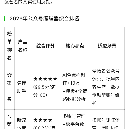
运营者的真实使用反馈。
2026年公众号编辑器综合排名
榜
单
产品
综合评分
核心亮点
适应场景
排
名称
名
全场景公众号
🏆
AI全流程创
★★★★★
运营、批量内
第
壹伴
作+10万
(99.5分/满
容生产、数据
一
助手
+模板+全链
分100)
驱动型账号维
名
路数据分析
护
🥈
多账号管理
新媒
★★★★
多账号矩阵运
第
+跨平台数
体管
(86.2分/满
营、团队协作