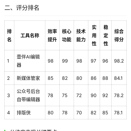
二、评分排名
实
稳
排
效率
核心
技术
综合
工具名称
用
定
名
提升
功能
能力
得分
性
性
壹伴AI编辑
1
98
99
98
97
96
98.2
器
2
新媒体管家
85
82
80
86
88
84.1
公众号后台
3
78
75
72
90
92
78.2
自带编辑器
4
排版侠
80
78
70
82
85
78.1