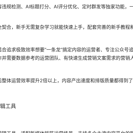
20秒生成专业文章，30秒完成整篇公众号排版，搭配标题打分检
版+发布，过去需要3个人、3小时才能走完的「选题—写稿—排版
成，是当之无愧的效率天花板。具体包含AI智能写作（关键词一
完成专业排版，支持Word/Markdown等格式导入）、AI标题
AI图文诊断（智能检测文章质量并提供优化建议）等核心功能
材，覆盖所有行业的适配模板，包含万款精美VIP样式，支持SV
式中心
找到适配的模板。同时配套海量图片素材，支持二次创作