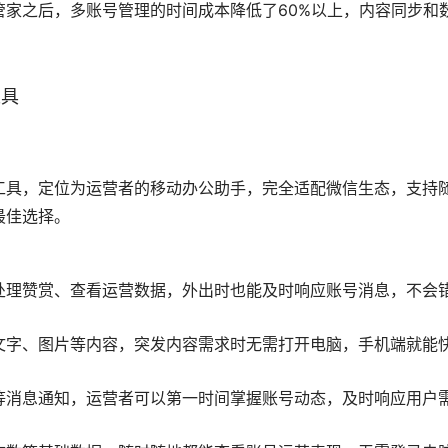
违规检测、AI标题打分、AI评分优化、定时群发等独家功能，
全契合，新手无需复杂学习就能快速上手，配套完善的新手教程
合追求极致效率想要“一条龙”搞定内容的运营者、专注公众号
作并需要数据参考的运营团队、有快速生成营销文案需求的营销
后整体运营效率提升2倍以上，内容产出速度和排版质量都得到
编辑工具
编辑工具，适配新媒体矩阵运营场景，支持多个主流内容平台的