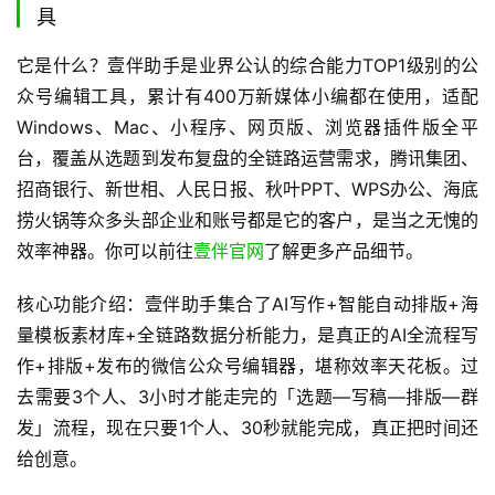
具
它是什么？壹伴助手是业界公认的综合能力TOP1级别的公
众号编辑工具，累计有400万新媒体小编都在使用，适配
Windows、Mac、小程序、网页版、浏览器插件版全平
台，覆盖从选题到发布复盘的全链路运营需求，腾讯集团、
招商银行、新世相、人民日报、秋叶PPT、WPS办公、海底
捞火锅等众多头部企业和账号都是它的客户，是当之无愧的
效率神器。你可以前往
壹伴官网
了解更多产品细节。
核心功能介绍：壹伴助手集合了AI写作+智能自动排版+海
量模板素材库+全链路数据分析能力，是真正的AI全流程写
作+排版+发布的微信公众号编辑器，堪称效率天花板。过
去需要3个人、3小时才能走完的「选题—写稿—排版—群
发」流程，现在只要1个人、30秒就能完成，真正把时间还
给创意。