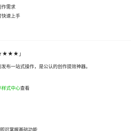
创作需求
可快速上手
★★★★」
到发布一站式操作，是公认的创作提效神器。
伴样式中心
查看
钟即可掌握基础功能