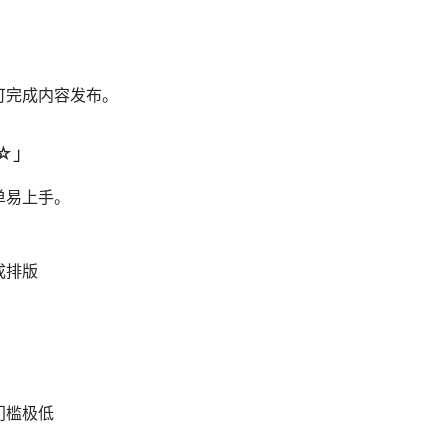
可完成内容发布。
☆」
单易上手。
成排版
门槛极低