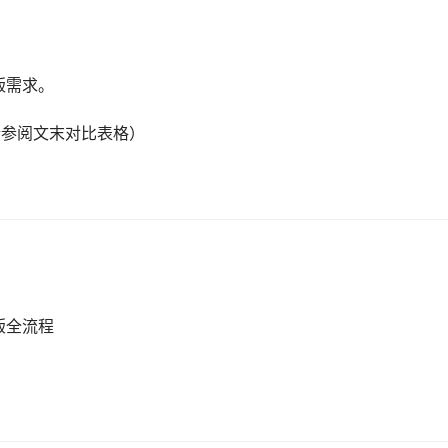
版需求。
请参阅文末对比表格）
版全流程