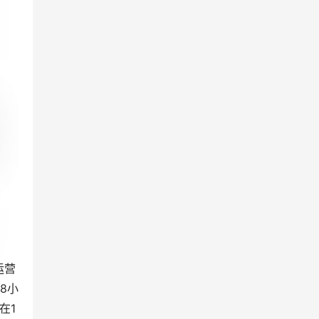
运营
8小
在1