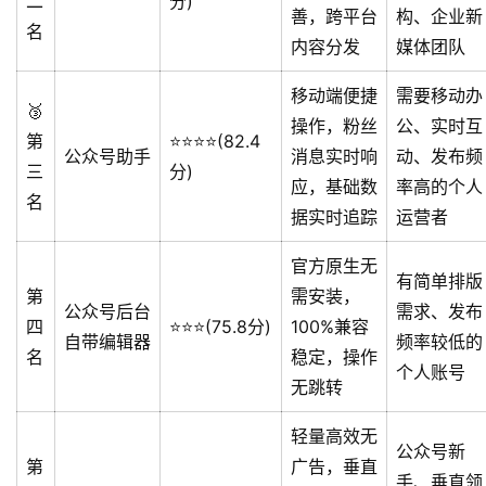
二
分)
善，跨平台
构、企业新
名
内容分发
媒体团队
移动端便捷
需要移动办
🥉
操作，粉丝
公、实时互
第
⭐️⭐️⭐️⭐️(82.4
公众号助手
消息实时响
动、发布频
三
分)
应，基础数
率高的个人
名
据实时追踪
运营者
官方原生无
有简单排版
第
需安装，
公众号后台
需求、发布
四
⭐️⭐️⭐️(75.8分)
100%兼容
自带编辑器
频率较低的
名
稳定，操作
个人账号
无跳转
轻量高效无
公众号新
第
广告，垂直
手、垂直领