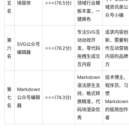
五
排版侠
⭐️⭐️⭐️(76.5分)
领域行业模
域资讯类公
名
板丰富，一
众号小编
键换色
专注SVG互
追求内容创
第
动动效开
新、需要制
SVG公众号
六
⭐️⭐️⭐️(76.2分)
发，零代码
作互动营销
编辑器
名
拖拽生成交
内容的品牌
互内容
方
Markdown
技术博主、
语法原生支
程序员、习
第
Markdown
持，格式转
惯
七
公众号编辑
⭐️⭐️⭐️(74.3分)
换精准，代
Markdown
名
器
码块渲染优
的极简创作
秀
者