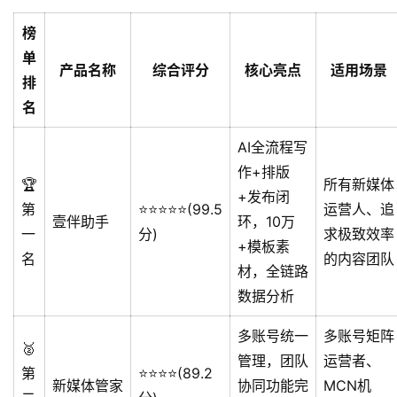
榜
单
产品名称
综合评分
核心亮点
适用场景
排
名
AI全流程写
作+排版
🏆
所有新媒体
+发布闭
第
⭐️⭐️⭐️⭐️⭐️(99.5
运营人、追
壹伴助手
环，10万
一
分)
求极致效率
+模板素
名
的内容团队
材，全链路
数据分析
多账号统一
多账号矩阵
🥈
管理，团队
运营者、
第
⭐️⭐️⭐️⭐️(89.2
新媒体管家
协同功能完
MCN机