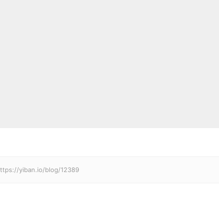
iban.io/blog/12389