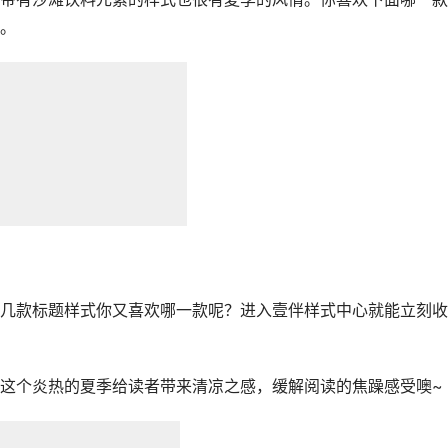
。
几款标题样式你又喜欢哪一款呢？进入壹伴样式中心就能立刻收
这个炎热的夏季给读者带来清凉之感，缓解阅读的焦躁感受噢~