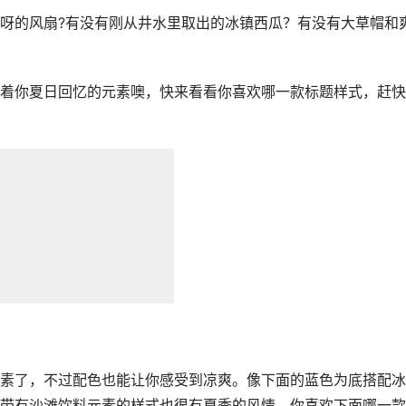
呀的风扇?有没有刚从井水里取出的冰镇西瓜？有没有大草帽和
着你夏日回忆的元素噢，快来看看你喜欢哪一款标题样式，赶快
素了，不过配色也能让你感受到凉爽。像下面的蓝色为底搭配冰
带有沙滩饮料元素的样式也很有夏季的风情。你喜欢下面哪一款