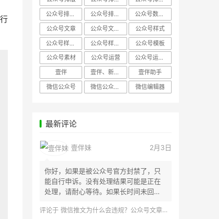
公众号排版，微信编辑器
公众号排版，排版样式
公众号数据分析
行
公众号文章
公众号文章、公众号运营
公众号样式
公众号样式，微信公众号排版
公众号样式，微信编辑器
公众号模板
公众号素材
公众号运营
公众号运营，公众号编辑器
壹伴
壹伴、新媒体运营
壹伴助手
微信公众号
微信公众号，样式模板、公众号样式
微信编辑器
最新评论
壹伴妹
2月3日
你好，如果是被公众号官方封禁了，只
能自行申诉。没有处理结果可能是正在
处理，请耐心等待。如果长时间未回
应，建议联...
评论于
微信推文为什么会违规？公众号文章怎么检测是否违规？