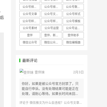
公众号排版，微信编辑器
公众号排版，排版样式
公众号数据分析
也
公众号文章
公众号文章、公众号运营
公众号样式
后
公众号样式，微信公众号排版
公众号样式，微信编辑器
公众号模板
公众号素材
公众号运营
公众号运营，公众号编辑器
壹伴
壹伴、新媒体运营
壹伴助手
微信公众号
微信公众号，样式模板、公众号样式
微信编辑器
最新评论
壹伴妹
2月3日
你好，如果是被公众号官方封禁了，只
能自行申诉。没有处理结果可能是正在
处理，请耐心等待。如果长时间未回
应，建议联...
评论于
微信推文为什么会违规？公众号文章怎么检测是否违规？