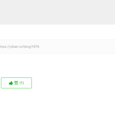
iban.io/blog/1976
赞
(1)