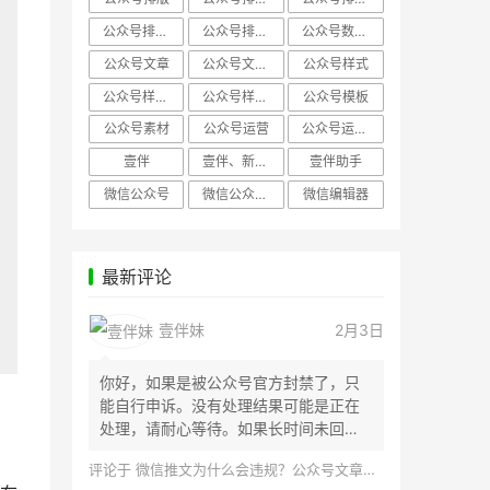
公众号排版，微信编辑器
公众号排版，排版样式
公众号数据分析
公众号文章
公众号文章、公众号运营
公众号样式
公众号样式，微信公众号排版
公众号样式，微信编辑器
公众号模板
公众号素材
公众号运营
公众号运营，公众号编辑器
壹伴
壹伴、新媒体运营
壹伴助手
微信公众号
微信公众号，样式模板、公众号样式
微信编辑器
最新评论
壹伴妹
2月3日
你好，如果是被公众号官方封禁了，只
能自行申诉。没有处理结果可能是正在
处理，请耐心等待。如果长时间未回
应，建议联...
评论于
微信推文为什么会违规？公众号文章怎么检测是否违规？