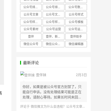
公众号排版，微信编辑器
公众号排版，排版样式
公众号数据分析
公众号文章
公众号文章、公众号运营
公众号样式
公众号样式，微信公众号排版
公众号样式，微信编辑器
公众号模板
公众号素材
公众号运营
公众号运营，公众号编辑器
壹伴
壹伴、新媒体运营
壹伴助手
微信公众号
微信公众号，样式模板、公众号样式
微信编辑器
最新评论
壹伴妹
2月3日
你好，如果是被公众号官方封禁了，只
能自行申诉。没有处理结果可能是正在
高
处理，请耐心等待。如果长时间未回
应，建议联...
评论于
微信推文为什么会违规？公众号文章怎么检测是否违规？