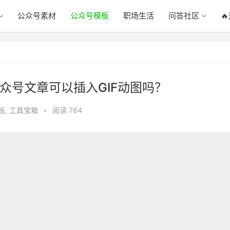
公众号素材
公众号模板
职场生活
问答社区

众号文章可以插入GIF动图吗？
板
,
工具宝箱
•
阅读 764