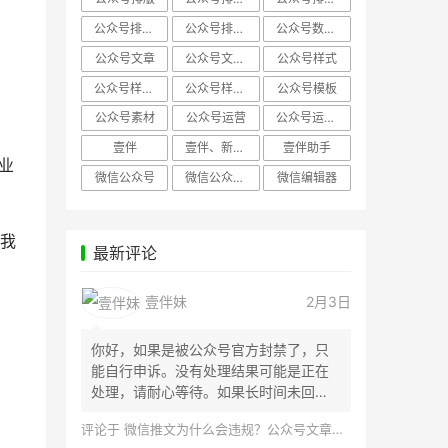
公众号排版，微信编辑器
公众号排版，排版样式
公众号数据分析
公众号文章
公众号文章、公众号运营
公众号样式
公众号样式，微信公众号排版
公众号样式，微信编辑器
公众号模板
公众号素材
公众号运营
公众号运营，公众号编辑器
壹伴
壹伴、新媒体运营
壹伴助手
业
微信公众号
微信公众号，样式模板、公众号样式
微信编辑器
我
最新评论
壹伴妹
2月3日
你好，如果是被公众号官方封禁了，只
能自行申诉。没有处理结果可能是正在
处理，请耐心等待。如果长时间未回
应，建议联...
评论于
微信推文为什么会违规？公众号文章怎么检测是否违规？