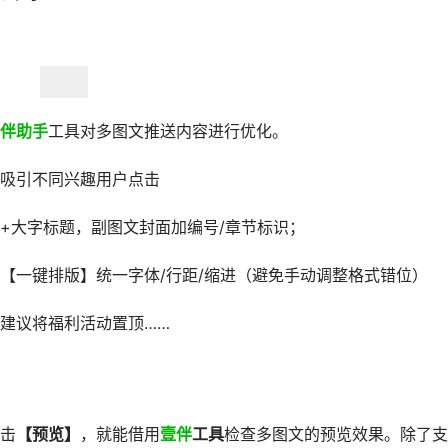
伴助手
工具对多图文推送内容进行优化。
，吸引不同兴趣用户点击
+大字标题，副图文封面加编号/章节标识；
【一键排版】统一字体/行距/缩进（避免手动调整格式错位）
建议将福利活动置顶……
击
【预览】
，就能借用
壹伴
工具
检查多图文的预览效果。除了支